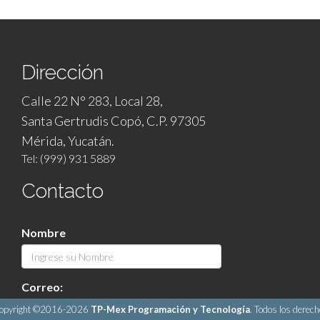
Dirección
Calle 22 N° 283, Local 28,
Santa Gertrudis Copó, C.P. 97305
Mérida, Yucatán.
Tel: (999) 931 5889
Contacto
Nombre
Correo:
opyright ©2016-2026
TP-Mex Programación y Tecnología
. Todos los derec